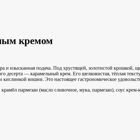
ным кремом
тура и изысканная подача. Под хрустящей, золотистой крошкой, 
ого десерта — карамельный крем. Его шелковистая, тёплая текст
и кислинкой вишни. Это настоящее гастрономическое удовольств
крамбл пармезан (масло сливочное, мука, пармезан), соус крем-к